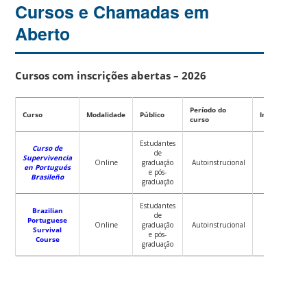
Cursos e Chamadas em
Aberto
Cursos com inscrições abertas
– 2026
Período do
Curso
Modalidade
Público
Inscrições
curso
Estudantes
Curso de
de
Supervivencia
Online
graduação
Autoinstrucional
Abertas
en Portugués
e pós-
Brasileño
graduação
Estudantes
Brazilian
de
Portuguese
Online
graduação
Autoinstrucional
Abertas
Survival
e pós-
Course
graduação