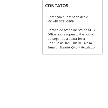
CONTATOS
Recepção / Reception desk:
+55 (48) 3721-6209
Horário de atendimento do NILT/
Office hours (open to the public):
De segunda a sexta-feira
Das 10h às 16h / 10a.m. - 6 p.m.
E-mail: nilt.sinter@contato.ufsc.br