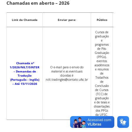
Chamadas em aberto – 2026
Prazo de
Link da Chamada
Enviar para:
Público
inscrição
Cursos de
graduação
e
programas
de Pós-
Graduação
(PPGs),
eventos
Chamada nº
acadêmicos
1/2026/NILT/SINTER
O e-mail para o envio do
e resumos
– Demandas de
material e as eventuais
de
15/11/202
Tradução
dúvidas é
Trabalhos
(Português⇔Inglês)
nilt.tradingles@contato.ufsc.br
de
– Até 15/11/2026
Conclusão
de Cursos
(TCC) de
graduação
e de teses e
dissertações
dos PPGs
da UFSC.