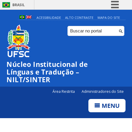
BRASIL
Simplifique!
ACESSIBILIDADE
ALTO CONTRASTE
MAPA DO SITE
Comunica BR
Participe
Acesso à informação
Legislação
Núcleo Institucional de
Canais
Línguas e Tradução –
NILT/SINTER
Área Restrita
Administradores do Site
MENU