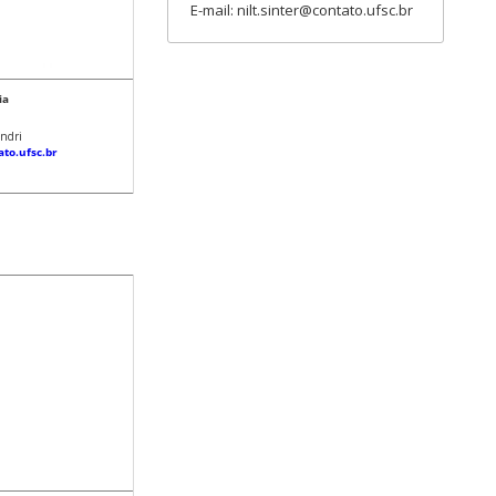
E-mail: nilt.sinter@contato.ufsc.br
ria
ndri
ato.ufsc.br