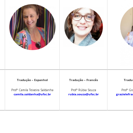
Tradução – Espanhol
Tradução – Francês
Traduç
Profª Camila Teixeira Saldanha
Profª Rúbia Souza
Profª Gr
camila.saldanha@ufsc.br
rubia.souza@ufsc.br
grazielefr