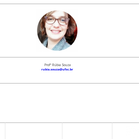
Profª Rúbia Souza
rubia.souza@ufsc.br