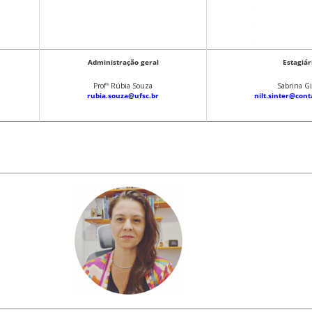
Administração geral
Estagiá
Profª Rúbia Souza
Sabrina Gi
rubia.souza@ufsc.br
nilt.sinter@cont