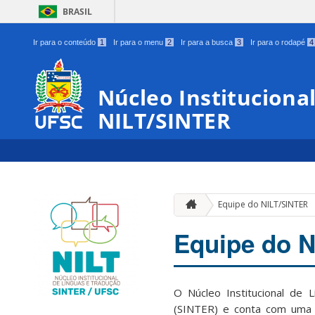
BRASIL
Ir para o conteúdo
1
Ir para o menu
2
Ir para a busca
3
Ir para o rodapé
4
Núcleo Instituciona
NILT/SINTER
Equipe do NILT/SINTER
Equipe do 
O Núcleo Institucional de 
(SINTER) e conta com uma 