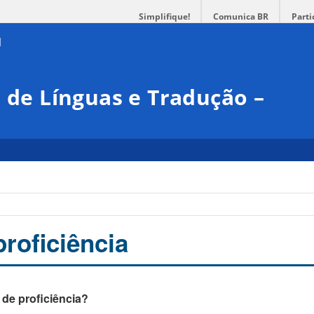
Simplifique!
Comunica BR
Parti
l de Línguas e Tradução –
roficiência
 de proficiência?