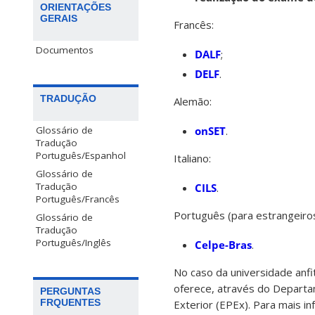
ORIENTAÇÕES
GERAIS
Francês:
Documentos
DALF
;
DELF
.
TRADUÇÃO
Alemão:
onSET
.
Glossário de
Tradução
Português/Espanhol
Italiano:
Glossário de
Tradução
CILS
.
Português/Francês
Português (para estrangeiros
Glossário de
Tradução
Português/Inglês
Celpe-Bras
.
No caso da universidade anfi
oferece, através do Departam
PERGUNTAS
FRQUENTES
Exterior (EPEx). Para mais 