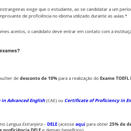
estrangeiras exige que o estudante, ao se candidatar a um perí
rovante de proficiência no idioma utilizado durante as aulas.*
mes aceitos, o candidato deve entrar em contato com a instituiç
s exames?
oucher de
desconto de 10%
para a realização do
Exame TOEFL i
e in Advanced English
(CAE) ou
Certificate of Proficiency in E
mo Lengua Extranjera
–
DELE
(acesse
aqui
para obter
25% de d
e proficiência DELE
e demais benefícios).