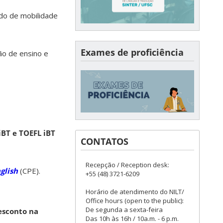
odo de mobilidade
Exames de proficiência
ão de ensino e
BT e TOEFL iBT
CONTATOS
Recepção / Reception desk:
nglish
(CPE).
+55 (48) 3721-6209
Horário de atendimento do NILT/
Office hours (open to the public):
De segunda a sexta-feira
esconto na
Das 10h às 16h / 10a.m. - 6 p.m.