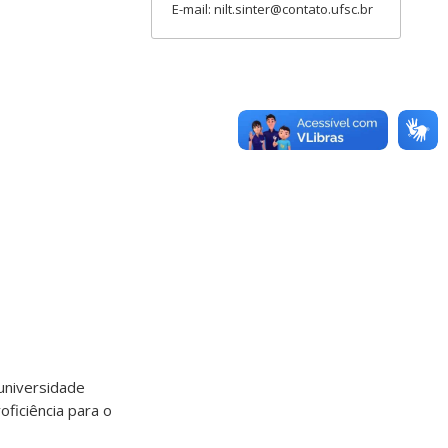
E-mail: nilt.sinter@contato.ufsc.br
 universidade
ficiência para o