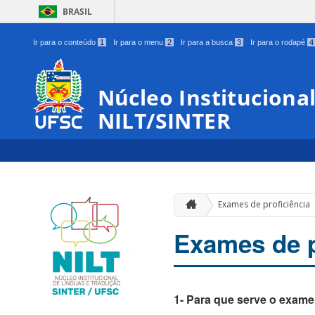
BRASIL
Ir para o conteúdo
1
Ir para o menu
2
Ir para a busca
3
Ir para o rodapé
4
Núcleo Instituciona
NILT/SINTER
Exames de proficiência
Exames de p
1- Para que serve o exame