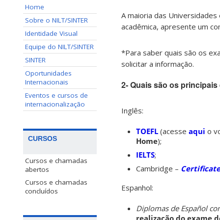
Home
A maioria das Universidades 
Sobre o NILT/SINTER
acadêmica, apresente um comp
Identidade Visual
Equipe do NILT/SINTER
*Para saber quais são os exa
SINTER
solicitar a informação.
Oportunidades
Internacionais
2- Quais são os principai
Eventos e cursos de
internacionalização
Inglês:
TOEFL
(acesse
aqui
o v
CURSOS
Home
);
IELTS
;
Cursos e chamadas
Cambridge –
Certificat
abertos
Cursos e chamadas
Espanhol:
concluídos
Diplomas de Español co
realização do exame d