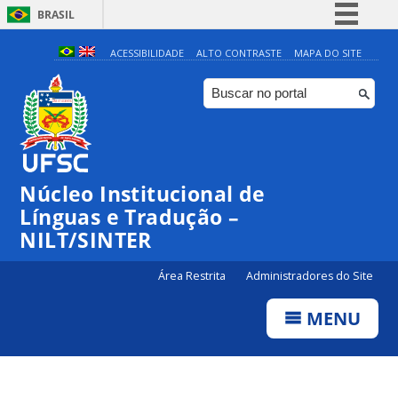
BRASIL
Simplifique!
ACESSIBILIDADE
ALTO CONTRASTE
MAPA DO SITE
Comunica BR
Participe
Acesso à informação
Legislação
Núcleo Institucional de
Canais
Línguas e Tradução –
NILT/SINTER
Área Restrita
Administradores do Site
MENU