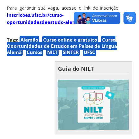
Para garantir sua vaga, acesse o link de inscrição:
inscricoes.ufsc.br/curso-
oportunidadesdeestudo-alemao
.
Tags:
Alemão
Curso online e gratuito
Curso
Oportunidades de Estudos em Países de Língua
Alemã
Cursos
NILT
SINTER
UFSC
Guia do NILT