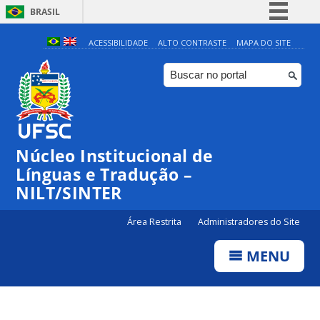
BRASIL
Simplifique!
ACESSIBILIDADE
ALTO CONTRASTE
MAPA DO SITE
Comunica BR
Participe
Acesso à informação
Legislação
Núcleo Institucional de
Canais
Línguas e Tradução –
NILT/SINTER
Área Restrita
Administradores do Site
MENU