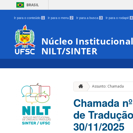
BRASIL
Ir para o conteúdo
1
Ir para o menu
2
Ir para a busca
3
Ir para o rodapé
4
Núcleo Instituciona
NILT/SINTER
Assunto: Chamada
Chamada nº
de Tradução
30/11/2025