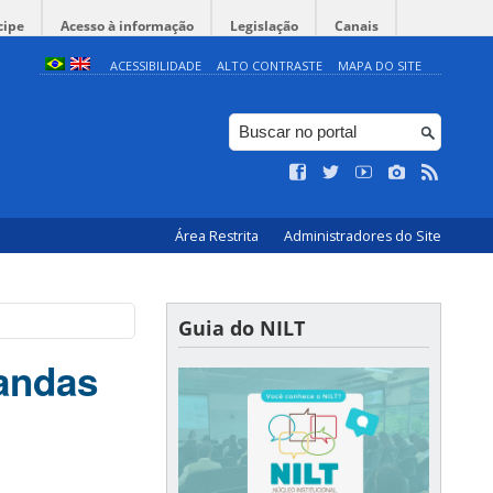
cipe
Acesso à informação
Legislação
Canais
ACESSIBILIDADE
ALTO CONTRASTE
MAPA DO SITE
Área Restrita
Administradores do Site
Guia do NILT
andas