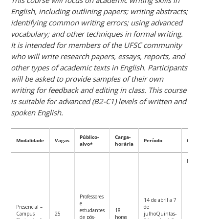
English, including outlining papers; writing abstracts;
identifying common writing errors; using advanced
vocabulary; and other techniques in formal writing.
It is intended for members of the UFSC community
who will write research papers, essays, reports, and
other types of academic texts in English. Participants
will be asked to provide samples of their own
writing for feedback and editing in class. This course
is suitable for advanced (B2-C1) levels of written and
spoken English.
Público-
Carga-
Modalidade
Vagas
Período
Certificação
alvo*
horária
Mediante:
Presenç
75% (
12 aula
Professores
14 de abril a 7
e
Partici
Presencial –
de
estudantes
18
ativa
Campus
25
julhoQuintas-
de pós-
horas
ativida