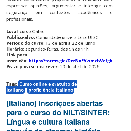
expressar opiniões, argumentar e interagir com
segurança em contextos acadêmicos e
profissionais.
Local
: curso Online
Público-alvo:
Comunidade universitária UFSC
Período do curso:
13 de abril a 22 de junho
Horário:
segundas-feiras, das 9h às 11h.
Link para
inscrição:
https://forms.gle/DczNxEVwmzfWefgb9
Prazo para se inscrever:
10 de abril de 2026.
Tags:
Curso online e gratuito de
italiano
proficiência italiano
[Italiano] Inscrições abertas
para o curso do NILT/SINTER:
Língua e cultura italiana
através do cinema: história,