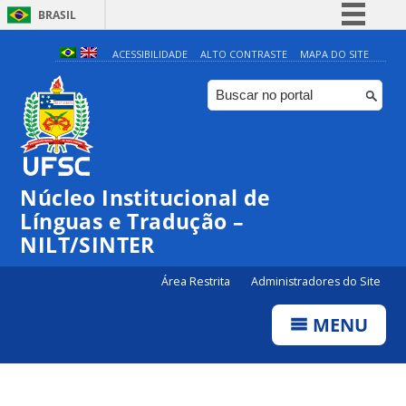
BRASIL
Simplifique!
ACESSIBILIDADE
ALTO CONTRASTE
MAPA DO SITE
Comunica BR
Participe
Acesso à informação
Legislação
Núcleo Institucional de
Canais
Línguas e Tradução –
NILT/SINTER
Área Restrita
Administradores do Site
MENU