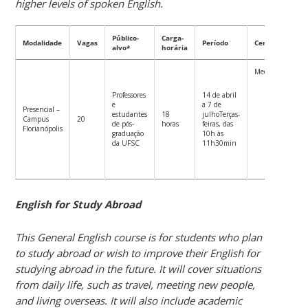
higher levels of spoken English.
Público-
Carga-
Modalidade
Vagas
Período
Certificação
alvo*
horária
Mediante:
Professores
14 de abril
Presença 
e
a 7 de
75% (9 
Presencial –
estudantes
18
julhoTerças-
12 aulas)
Campus
20
de pós-
horas
feiras, das
Florianópolis
Participaç
graduação
10h às
ativa n
da UFSC
11h30min
atividades
do curso
English for Study Abroad
This General English course is for students who plan
to study abroad or wish to improve their English for
studying abroad in the future. It will cover situations
from daily life, such as travel, meeting new people,
and living overseas. It will also include academic