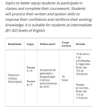
topics to better equip students to participate in
classes and complete their coursework. Students
will practice their written and spoken skills to
improve their confidence and reinforce their existing
knowledge. It is suitable for students at intermediate
(B1-B2) levels of English.
Carga-
Modalidade
Vagas
Público-alvo*
Período
Certifica
horária
14 de abril a
7 de
julho
Turma
Mediante:
1:
Segundas-
Turma
feiras, das
Estudantes de
1:
25
10h às
Pre
graduação e
10h45min
75%
Presencial –
pós-graduação
18
12 
Campus
e técnico-
horas
Turma
Florianópolis
Part
administrativos
2:
25
Turma
ati
da UFSC
2:
Quintas-
ativ
feiras, das
do 
11h às
11h45min