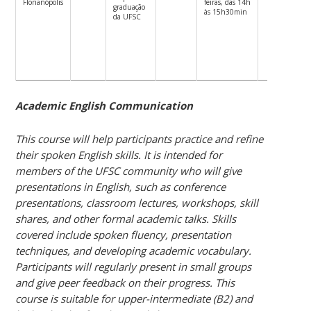
Florianópolis
feiras, das 14h
graduação
do curs
às 15h30min
da UFSC
Realiza
da
ativida
final
curso
Academic English Communication
This course will help participants practice and refine
their spoken English skills. It is intended for
members of the UFSC community who will give
presentations in English, such as conference
presentations, classroom lectures, workshops, skill
shares, and other formal academic talks. Skills
covered include spoken fluency, presentation
techniques, and developing academic vocabulary.
Participants will regularly present in small groups
and give peer feedback on their progress. This
course is suitable for upper-intermediate (B2) and