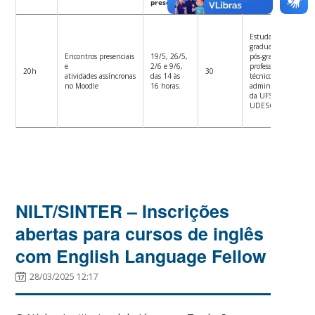
presenciais
vagas
Estudantes de
graduação e
Encontros presenciais
19/5, 26/5,
pós-graduação,
e
2/6 e 9/6,
professores e
20h
30
atividades assíncronas
das 14 às
técnico-
no Moodle
16 horas.
administrativos
da UFSC e da
UDESC
NILT/SINTER – Inscrições
abertas para cursos de inglês
com English Language Fellow
28/03/2025 12:17