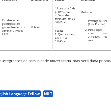
14 de abril a 7 de
julho
Turma
Mediante:
1:
Segundas-
feiras, das 10h às
Estudantes de
Presença de 75%
10h45min
graduação e pós-
(9 de 12 aulas)
graduação e técnico-
18 horas
Participação
administrativos da
Turma
ativa nas
UFSC
2:
Quintas-feiras,
atividades do
das 11h às
curso
11h45min
 integrantes da comunidade universitária, mas será dada priorid
glish Language Fellow
NILT