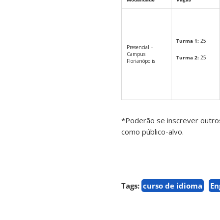
Turma 1:
25
Presencial –
Campus
Turma 2:
25
Florianópolis
*Poderão se inscrever outros
como público-alvo.
Tags:
curso de idioma
En