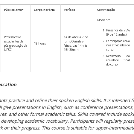
Público-alvo*
Carga-horária
Período
Certificação
Mediante:
Presença de 75%
(9 de 12 aulas)
Professores e
14 de abril a 7 de
Participação ativa
estudantes de
julhoQuintas-
18 horas
nas atividades do
pós-graduação da
feiras, das 14h às
curso
UFSC
15h30min
Realização da
atividade final
do curso
ication
ants practice and refine their spoken English skills. It is intended
give presentations in English, such as conference presentations
ares, and other formal academic talks. Skills covered include spok
developing academic vocabulary. Participants will regularly prese
 on their progress. This course is suitable for upper-intermediat