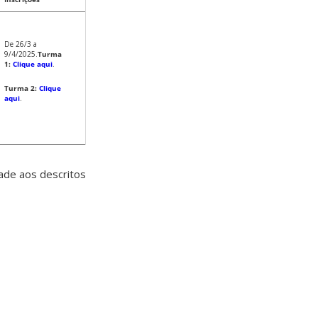
De 26/3 a
9/4/2025.
Turma
1:
Clique aqui
.
Turma 2:
Clique
aqui
.
ade aos descritos