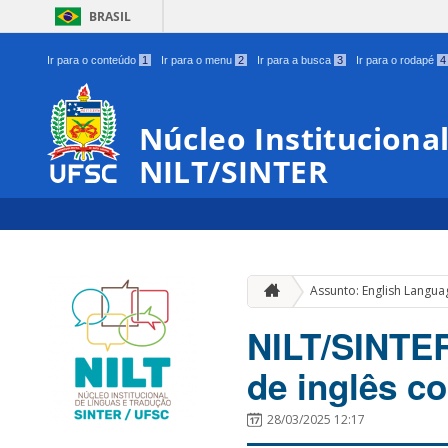
BRASIL
Ir para o conteúdo
1
Ir para o menu
2
Ir para a busca
3
Ir para o rodapé
4
Núcleo Instituciona
NILT/SINTER
Assunto: English Langua
NILT/SINTER
de inglês c
28/03/2025 12:17