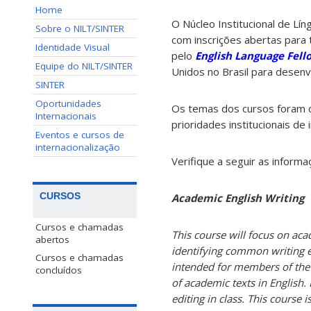
Home
O Núcleo Institucional de Lí
Sobre o NILT/SINTER
com inscrições abertas para 
Identidade Visual
pelo
English Language Fell
Equipe do NILT/SINTER
Unidos no Brasil para desen
SINTER
Oportunidades
Os temas dos cursos foram d
Internacionais
prioridades institucionais de 
Eventos e cursos de
internacionalização
Verifique a seguir as inform
CURSOS
Academic English Writing
Cursos e chamadas
This course will focus on acad
abertos
identifying common writing er
Cursos e chamadas
intended for members of the 
concluídos
of academic texts in English.
editing in class. This course 