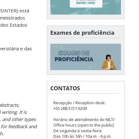
 (SINTER) está
 ministrados
 dos Estados
Exames de proficiência
ersitária e das
CONTATOS
Recepção / Reception desk:
abstracts;
+55 (48) 3721-6209
riting. It is
, and other types
Horário de atendimento do NILT/
Office hours (open to the public):
g for feedback and
De segunda a sexta-feira
h.
Das 10h às 16h / 10a.m. - 6 p.m.