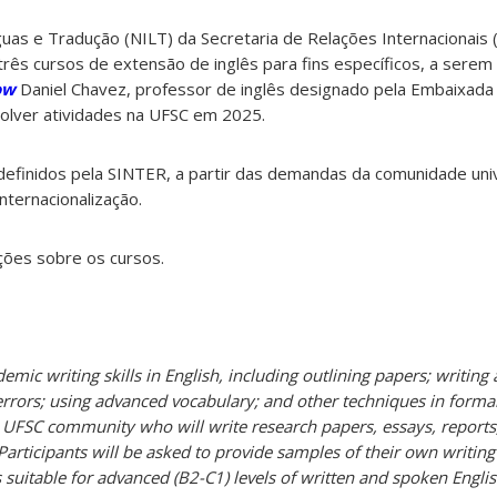
nguas e Tradução (NILT) da Secretaria de Relações Internacionais
três cursos de extensão de inglês para fins específicos, a serem
ow
Daniel Chavez, professor de inglês designado pela Embaixada
volver atividades na UFSC em 2025.
efinidos pela SINTER, a partir das demandas da comunidade univ
internacionalização.
ações sobre os cursos.
emic writing skills in English, including outlining papers; writing 
rors; using advanced vocabulary; and other techniques in formal w
UFSC community who will write research papers, essays, reports
 Participants will be asked to provide samples of their own writin
is suitable for advanced (B2-C1) levels of written and spoken Englis