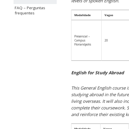
levels of spoken English.
FAQ – Perguntas
frequentes
Modalidade
Vagas
Presencial –
Campus
20
Florianópolis
English for Study Abroad
This General English course i
studying abroad in the future.
living overseas. It will also 
complete their coursework. St
and reinforce their existing k
Modalidade
Vagas