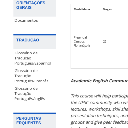
ORIENTAÇÕES
GERAIS
Modalidade
Vagas
Documentos
Presencial –
TRADUÇÃO
Campus
25
Florianópolis
Glossário de
Tradução
Português/Espanhol
Glossário de
Tradução
Academic English Commun
Português/Francês
Glossário de
Tradução
This course will help particip
Português/Inglês
the UFSC community who will 
lectures, workshops, skill sh
presentation techniques, and 
PERGUNTAS
groups and give peer feedback
FRQUENTES