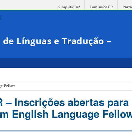
Simplifique!
Comunica BR
Parti
l de Línguas e Tradução –
ge Fellow
 – Inscrições abertas para
om English Language Fello