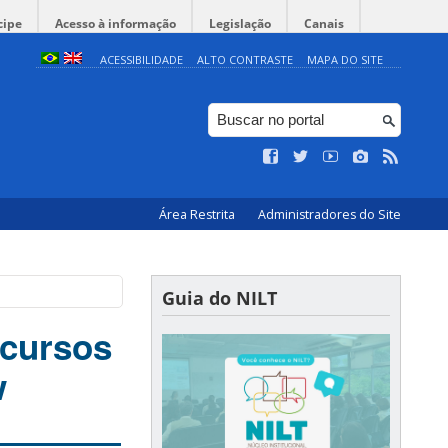
cipe
Acesso à informação
Legislação
Canais
ACESSIBILIDADE
ALTO CONTRASTE
MAPA DO SITE
Área Restrita
Administradores do Site
Guia do NILT
 cursos
w