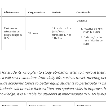
Público-alvo*
Carga-horária
Período
Certificação
Mediante:
Professores e
14 de abril a 7 de
Presença de 75%
estudantes de
julhoTerças-
(9 de 12 aulas)
18 horas
pós-graduação da
feiras, das 10h às
Participação ativa
UFSC
11h30min
nas atividades do
curso
s for students who plan to study abroad or wish to improve their 
 It will cover situations from daily life, such as travel, meeting n
include academic topics to better equip students to participate in cl
udents will practice their written and spoken skills to improve th
nowledge. It is suitable for students at intermediate (B1-B2) levels
Público-alvo*
Carga-horária
Período
Certificação