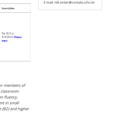
E-mail: nilt.sinter@contato.ufsc.br
Inscrições
De 26/3 a
9/4/2025.
Clique
aqui
.
 for members of
, classroom
en fluency,
nt in small
e (B2) and higher