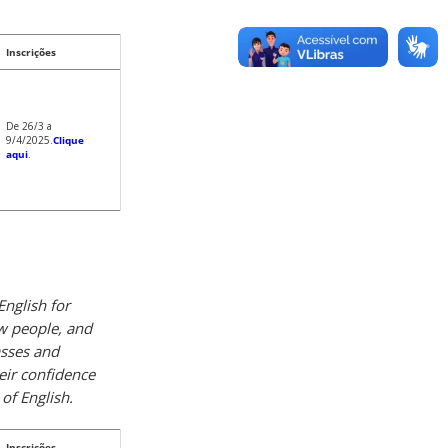
Inscrições
De 26/3 a
9/4/2025.
Clique
aqui
.
English for
ew people, and
asses and
eir confidence
 of English.
Inscrições