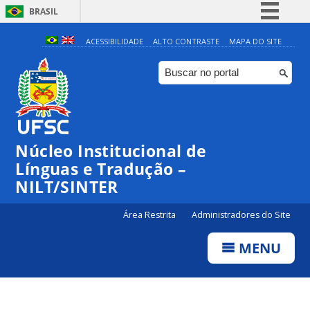
BRASIL
Simplifique!
ACESSIBILIDADE
ALTO CONTRASTE
MAPA DO SITE
Comunica BR
Participe
Acesso à informação
Legislação
Núcleo Institucional de
Canais
Línguas e Tradução –
NILT/SINTER
Área Restrita
Administradores do Site
MENU