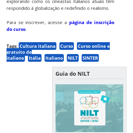
explorando como os cineastas italianos atuais têm
respondido à globalização e redefinido o realismo.
Para se inscrever, acesse a
página de inscrição
do curso
.
Tags:
Cultura italiana
Curso
Curso online e
gratuito de
italiano
Itália
Italiano
NILT
SINTER
Guia do NILT