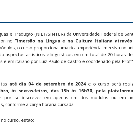
ínguas e Tradução (NILT/SINTER) da Universidade Federal de Sant
 online
“Imersão na Língua e na Cultura Italiana atravé
módulos, o curso proporciona uma rica experiência imersiva no u
do aspectos artísticos e linguísticos em um total de 20 horas d
 e em italiano por Luiz Paulo de Castro e coordenado pela Prof.ª
eitas
até dia 04 de setembro de 2024
e o curso será real
o, às sextas-feiras, das 15h às 16h30, pela plataforma
tar por se inscrever em apenas um dos módulos ou em a
as, conforme a carga horária cursada.
no curso, estão: