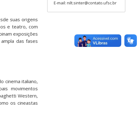
E-mail: nilt.sinter@contato.ufsc.br
esde suas origens
nos e teatro, com
ombinam exposições
o ampla das fases
o cinema italiano,
pais movimentos
paghetti Western,
omo os cineastas