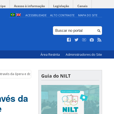
cipe
Acesso à informação
Legislação
Canais
ACESSIBILIDADE
ALTO CONTRASTE
MAPA DO SITE
Área Restrita
Administradores do Site
a através da ópera e do cinema: Inscrições até 04 de setembro
Guia do NILT
avés da
e