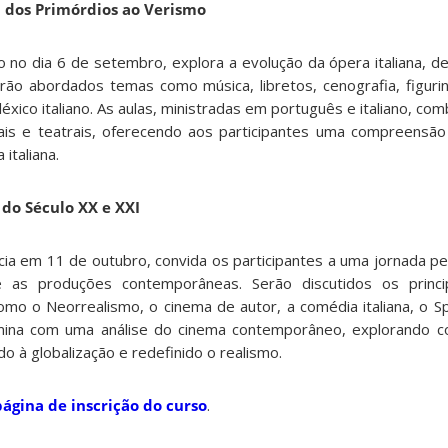
a dos Primórdios ao Verismo
o no dia 6 de setembro, explora a evolução da ópera italiana, d
rão abordados temas como música, libretos, cenografia, figuri
éxico italiano. As aulas, ministradas em português e italiano, c
cais e teatrais, oferecendo aos participantes uma compreensã
 italiana.
 do Século XX e XXI
cia em 11 de outubro, convida os participantes a uma jornada pel
as produções contemporâneas. Serão discutidos os princi
como o Neorrealismo, o cinema de autor, a comédia italiana, o S
mina com uma análise do cinema contemporâneo, explorando c
do à globalização e redefinido o realismo.
página de inscrição do curso
.