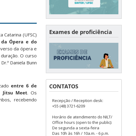
Exames de proficiência
a Catarina (UFSC)
s da Ópera e do
niverso da ópera e
e duração. O curso
 Dr.ª Daniela Bunn
CONTATOS
izado
entre 6 de
 Jitsu Meet
. Os
mbos, recebendo
Recepção / Reception desk:
+55 (48) 3721-6209
Horário de atendimento do NILT/
Office hours (open to the public):
De segunda a sexta-feira
Das 10h às 16h / 10a.m. - 6 p.m.