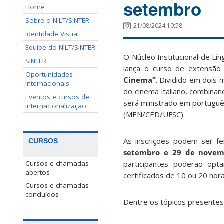
setembro
Home
Sobre o NILT/SINTER
21/08/2024 10:58
Identidade Visual
Equipe do NILT/SINTER
O Núcleo Institucional de L
SINTER
lança o curso de extensão
Oportunidades
Cinema”
. Dividido em dois 
Internacionais
do cinema italiano, combinan
Eventos e cursos de
será ministrado em português
internacionalização
(MEN/CED/UFSC).
As inscrições podem ser f
CURSOS
setembro e 29 de novembr
participantes poderão op
Cursos e chamadas
abertos
certificados de 10 ou 20 hor
Cursos e chamadas
concluídos
Dentre os tópicos presentes 