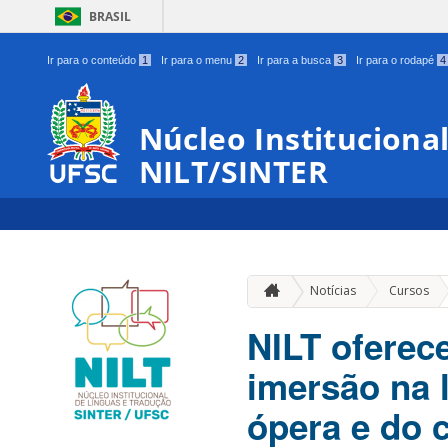
BRASIL
Ir para o conteúdo
1
Ir para o menu
2
Ir para a busca
3
Ir para o rodapé
4
Núcleo Instituciona
NILT/SINTER
»
Notícias
Cursos
NILT oferece
imersão na l
ópera e do 